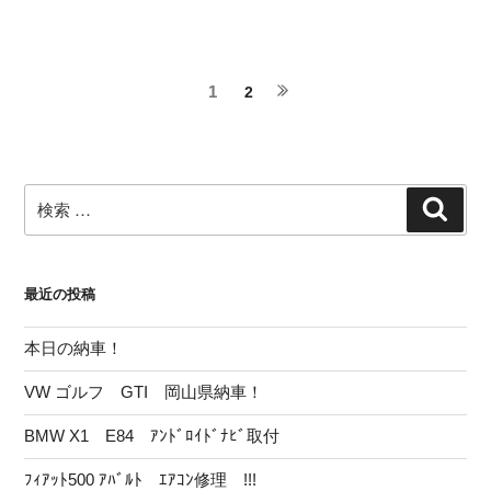
投
ペ
1
ペ
2
次
稿
ー
ー
の
ジ
ジ
ナ
ペ
ー
ビ
検
ジ
検
ゲ
索
索:
ー
シ
最近の投稿
ョ
ン
本日の納車！
VW ゴルフ GTI 岡山県納車！
BMW X1 E84 ｱﾝﾄﾞﾛｲﾄﾞﾅﾋﾞ取付
ﾌｨｱｯﾄ500 ｱﾊﾞﾙﾄ ｴｱｺﾝ修理 !!!