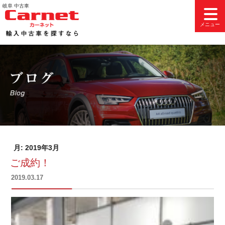
コ
岐阜 中古車
ン
メニュー
テ
ン
ツ
へ
ス
キ
ッ
プ
月:
2019年3月
ご成約！
投
2019.03.17
稿
日: