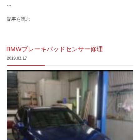
…
記事を読む
BMWブレーキパッドセンサー修理
投
2019.03.17
稿
日: