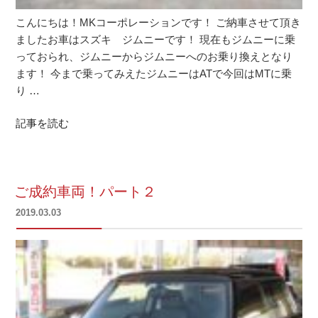
こんにちは！MKコーポレーションです！ ご納車させて頂き
ましたお車はスズキ ジムニーです！ 現在もジムニーに乗
っておられ、ジムニーからジムニーへのお乗り換えとなり
ます！ 今まで乗ってみえたジムニーはATで今回はMTに乗
り …
記事を読む
ご成約車両！パート２
投
2019.03.03
稿
日: