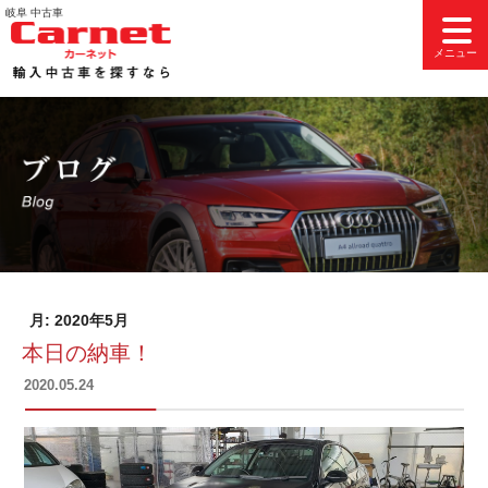
コ
岐阜 中古車
ン
メニュー
テ
ン
ツ
へ
ス
キ
ッ
プ
月:
2020年5月
本日の納車！
投
2020.05.24
稿
日: