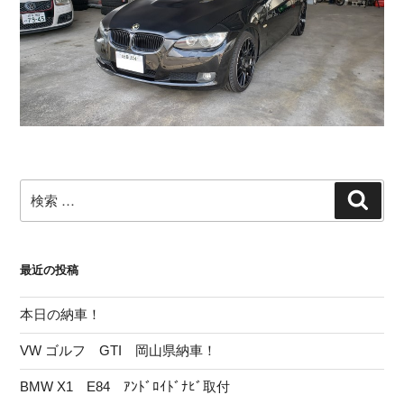
検
検
索
索:
最近の投稿
本日の納車！
VW ゴルフ GTI 岡山県納車！
BMW X1 E84 ｱﾝﾄﾞﾛｲﾄﾞﾅﾋﾞ取付