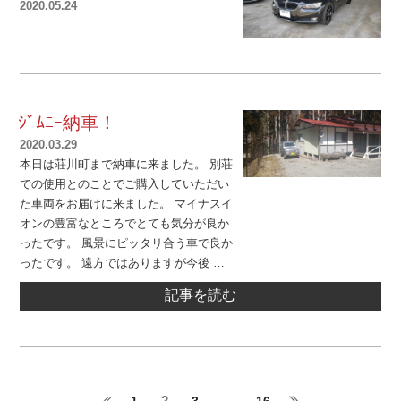
2020.05.24
投
稿
日:
ｼﾞﾑﾆｰ納車！
2020.03.29
投
本日は荘川町まで納車に来ました。 別荘
稿
での使用とのことでご購入していただい
日:
た車両をお届けに来ました。 マイナスイ
オンの豊富なところでとても気分が良か
ったです。 風景にピッタリ合う車で良か
ったです。 遠方ではありますが今後 …
記事を読む
投
ペ
ペ
2
ペ
ペ
1
3
…
16