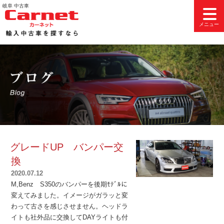
コ
岐阜 中古車
ン
メニュー
テ
ン
ツ
へ
ス
キ
ッ
プ
グレードUP バンパー交
換
2020.07.12
投
M,Benz S350のバンパーを後期ﾓﾃﾞﾙに
稿
変えてみました。イメージがガラッと変
日:
わって古さを感じさせません。ヘッドラ
イトも社外品に交換してDAYライトも付