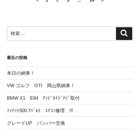
前
次
稿
ー
ー
ー
ー
の
の
ジ
ジ
ジ
ジ
ナ
ペ
ペ
ー
ー
ビ
検
ジ
ジ
検
ゲ
索
索:
ー
シ
最近の投稿
ョ
ン
本日の納車！
VW ゴルフ GTI 岡山県納車！
BMW X1 E84 ｱﾝﾄﾞﾛｲﾄﾞﾅﾋﾞ取付
ﾌｨｱｯﾄ500 ｱﾊﾞﾙﾄ ｴｱｺﾝ修理 !!!
グレードUP バンパー交換