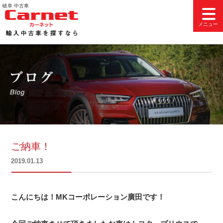
コ
岐阜 中古車
ン
メニュー
テ
ン
ツ
へ
ス
キ
ッ
プ
ご納車！
投
2019.01.13
稿
日:
こんにちは！MKコーポレーション廣田です！