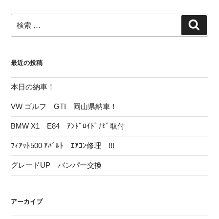
稿
ゲ
ー
検
検
シ
索
索:
ョ
ン
最近の投稿
本日の納車！
VW ゴルフ GTI 岡山県納車！
BMW X1 E84 ｱﾝﾄﾞﾛｲﾄﾞﾅﾋﾞ取付
ﾌｨｱｯﾄ500 ｱﾊﾞﾙﾄ ｴｱｺﾝ修理 !!!
グレードUP バンパー交換
アーカイブ