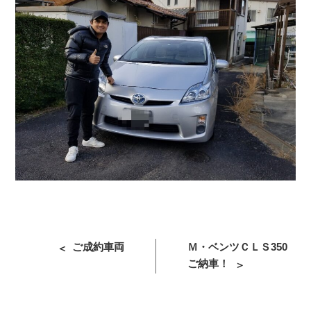
投
過
次
ご成約車両
Ｍ・ベンツＣＬＳ350
稿
去
の
ご納車！
ナ
の
投
ビ
投
稿