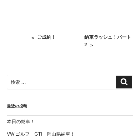
投
過
次
ご成約！
納車ラッシュ！パート
稿
去
の
2
ナ
の
投
ビ
投
稿
稿
ゲ
ー
検
検
シ
索
索:
ョ
ン
最近の投稿
本日の納車！
VW ゴルフ GTI 岡山県納車！