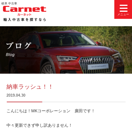
コ
岐阜 中古車
ン
メニュー
テ
ン
ツ
へ
ス
キ
ッ
プ
納車ラッシュ！！
投
2019.04.30
稿
日:
こんにちは！MKコーポレーション 廣田です！
中々更新できず申し訳ありません！